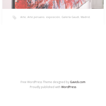
Arte
,
Arte peruano
,
exposición
,
Galería Gaudí
,
Madrid
,
Exposición ‘QHICHWA SIMI’
Madrid arte 2019
,
Perú
Exposición Colectiva en la Galería de Arte Gaudí de Madrid
QHICHWA SIMI – LA LENGUA DEL…
Free WordPress Theme designed by
Gavick.com
Proudly published with
WordPress