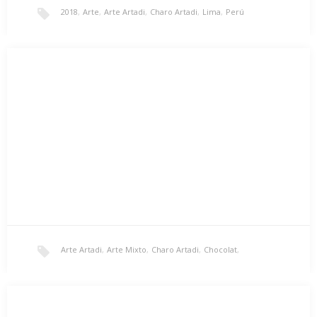
2018
,
Arte
,
Arte Artadi
,
Charo Artadi
,
Lima
,
Perú
Serie «Café Batido»
Serie creada y expuesta en mi ciudad natal, Lima. Un homenaje
al recuerdo eterno de mi…
Arte Artadi
,
Arte Mixto
,
Charo Artadi
,
Chocolat
,
Exposición ‘Chocolat’ – París 2018
Inauguración
,
JBF Miromesnil
,
París