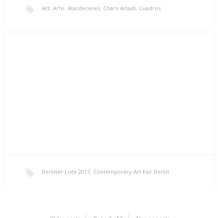
Art
,
Arte
,
Atardeceres
,
Charo Artadi
,
Cuadros
,
Exposición Venecia «Alta Marea»
Obras Españolas
,
Venecia
,
Venezia
Quería compartir con vosotros esta experiencia tan
extraordinaria que fue el exponer en una ciudad mágica…
Berliner Liste 2017
,
Contemporary Art Fair Berlin
FERIA DE ARTE CONTEMPORÁNEO BERLÍN