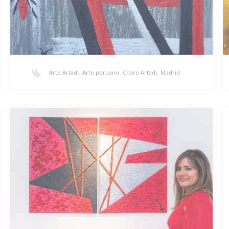
Arte Artadi
,
Arte peruano
,
Charo Artadi
,
Madrid
Llachiwana
«Llachiwuana»/ 118x80cm/ Collage/ 2.200€ Crean su
morada con esmero y paciencia.La protegen de las
estaciones y…