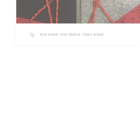
Arte Artadi
,
Arte Madrid
,
Charo Artadi
Huayruros
‘Huayruros»/ 80 x 100 cm/ Collage/ Precio: 1.650€
Crecen altos y seguros, siempre hacia arriba
buscando…