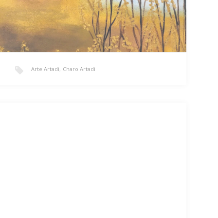
Arte Artadi
,
Charo Artadi
Familia
«Familia»/ 100x100cm/ Óleo y arena sobre lienzo/
Técnica mixta/ 2.200€ Cuando te sientes seguro y
puedes…