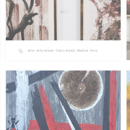
Arte
,
Arte Artadi
,
Charo Artadi
,
Madrid
,
Perú
Vendimia
«Vendimia»/ 118 x 93cm/ Litografía/ 1.650€ Esta
litografía forma parte de las obras que presentan
el…