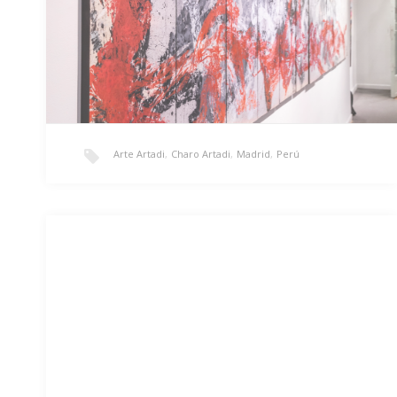
Arte Artadi
,
Charo Artadi
,
Madrid
,
Perú
El Hilo Rojo más libre
«El Hilo Rojo más libre»/ 80 x 160cm, c/u 80 x 40cm/
Estampado de telas sobre…