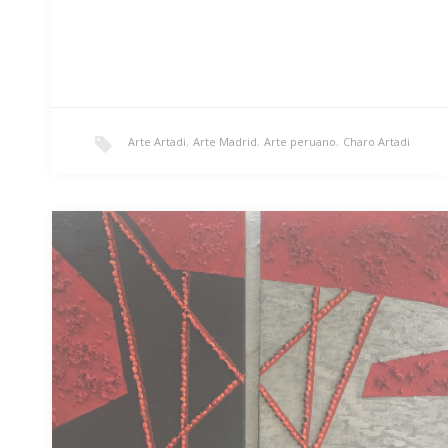
Arte Artadi
,
Arte Madrid
,
Arte peruano
,
Charo Artadi
Fermentación
«Fermentación»/ 107 x 93cm/ Litografía/ 1.650€ Esta
litografía forma parte de la serie que la artista…