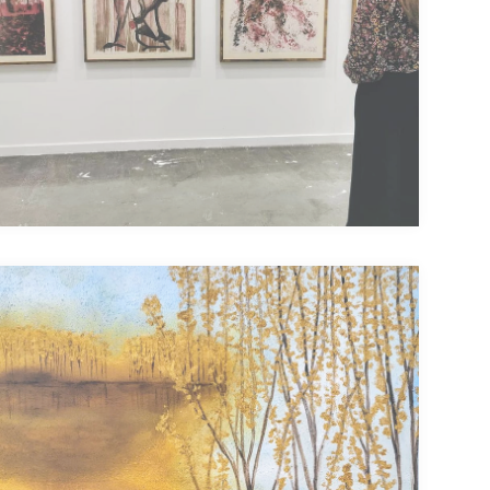
El Baile de la Uva
«El baile de la uva»/ 118 x 93cm/ Litografía/ 1.650€
Esta litografía forma parte de las…