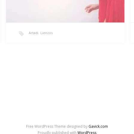
Artadi
,
Lienzos
Serie ‘Wanay’
‘PURIX’ Estampado de tela sobre tablas 100x600cm.
Charo Artadi 2018 TAAPAC Como soldados que eleva
sus…
Free WordPress Theme designed by
Gavick.com
Proudly published with
WordPress