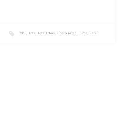
2018
,
Arte
,
Arte Artadi
,
Charo Artadi
,
Lima
,
Perú
Serie «Café Batido»
Serie creada y expuesta en mi ciudad natal, Lima. Un
homenaje al recuerdo eterno de mi…