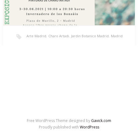
Arte Madrid
,
Charo Artadi
,
Jardin Botanico Madrid
,
Madrid
Serie ‘El Bosque En Nosotros’
La artista Charo Artadi expuso el pasado mes de junio de 2021
su serie ‘El Bosque…
Free WordPress Theme designed by
Gavick.com
Proudly published with
WordPress